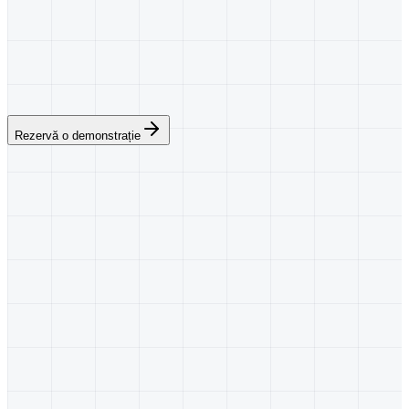
Rezervă o demonstrație
Atelier Martin
Parcursul clientului
01 ·
1. FORMULAR COMPLET
PERSONALIZABIL
1. Formular complet personalizabil
2. Selectare slot când vrei să deschizi disponibilitatea
3. Apeluri pierdute recuperate automat
02 ·
2. SELECTARE SLOT CÂND VREI SĂ
DESCHIZI DISPONIBILITATEA
Alege un slot dacă îi permiți, sau lasă o cerere calificată.