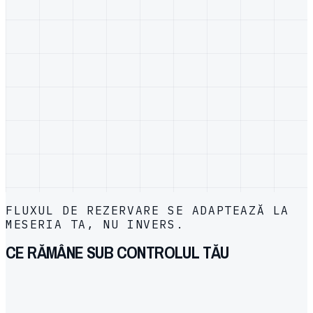
09:00
11:30
14:00
16:30
03 ·
DE LA PRIMUL CONTACT PÂNĂ LA
PROGRAMAREA CONFIRMATĂ
Honax trimite apoi confirmări,
schimbări de program și actualizări
de intervenție.
1. Formular complet personalizabil
·
14:00
Folosește-l ca widget integrat sau ca pagină de rezervare
găzduită.
FLUXUL DE REZERVARE SE ADAPTEAZĂ LA
MESERIA TA, NU INVERS.
CE RĂMÂNE SUB CONTROLUL TĂU