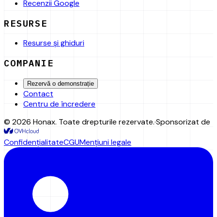
Recenzii Google
RESURSE
Resurse și ghiduri
COMPANIE
Rezervă o demonstrație
Contact
Centru de încredere
©
2026
Honax
.
Toate drepturile rezervate.
·
Sponsorizat de
Confidențialitate
CGU
Mențiuni legale