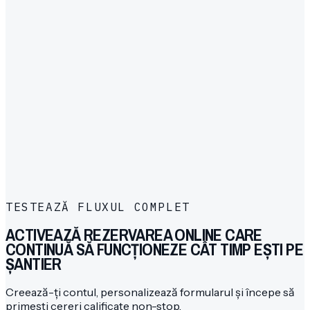
3
Link de rezervare după apel pierdut când nu ai putut
răspunde
1
Confirmare cerere + link de urmărire
2
Email automat de reprogramare
3
Reminder și actualizare intervenție
TESTEAZĂ FLUXUL COMPLET
ACTIVEAZĂ REZERVAREA ONLINE CARE
CONTINUĂ SĂ FUNCȚIONEZE CÂT TIMP EȘTI PE
ȘANTIER
Creează-ți contul, personalizează formularul și începe să
primești cereri calificate non-stop.