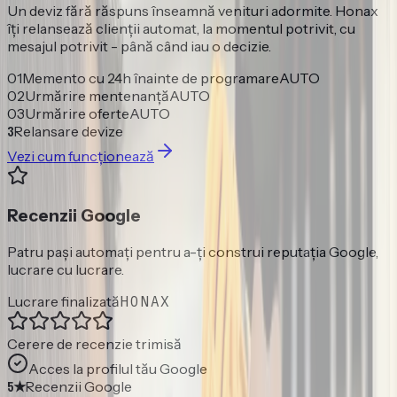
Un deviz fără răspuns înseamnă venituri adormite. Honax
îți relansează clienții automat, la momentul potrivit, cu
mesajul potrivit - până când iau o decizie.
0
1
Memento cu 24h înainte de programare
AUTO
0
2
Urmărire mentenanță
AUTO
0
3
Urmărire oferte
AUTO
3
Relansare devize
Vezi cum funcționează
Recenzii Google
Patru pași automați pentru a-ți construi reputația Google,
lucrare cu lucrare.
Lucrare finalizată
HONAX
Cerere de recenzie trimisă
Acces la profilul tău Google
5★
Recenzii Google