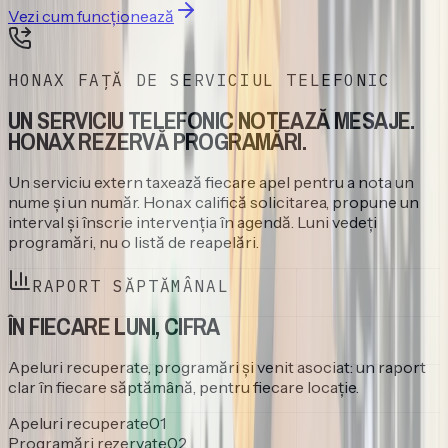
Vezi cum funcționează
HONAX FAȚĂ DE SERVICIUL TELEFONIC
UN SERVICIU TELEFONIC NOTEAZĂ MESAJE.
HONAX REZERVĂ PROGRAMĂRI.
Un serviciu extern taxează fiecare apel pentru a nota un
nume și un număr. Honax califică solicitarea, propune un
interval și înscrie intervenția în agendă. Luni vedeți
programări, nu o listă de reapelări.
RAPORT SĂPTĂMÂNAL
ÎN FIECARE LUNI, CIFRA
Apeluri recuperate, programări și venit asociat: un raport
clar în fiecare săptămână, pentru fiecare locație.
Apeluri recuperate
0
1
Programări rezervate
0
2