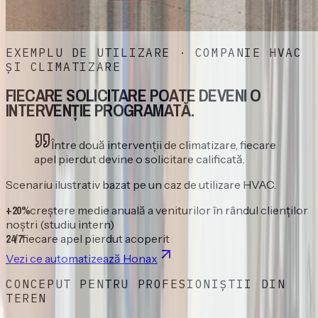
EXEMPLU DE UTILIZARE · COMPANIE HVAC
ȘI CLIMATIZARE
FIECARE SOLICITARE POATE DEVENI O
INTERVENȚIE PROGRAMATĂ.
Între două intervenții de climatizare, fiecare
apel pierdut devine o solicitare calificată.
Scenariu ilustrativ bazat pe un caz de utilizare HVAC.
+20%
creștere medie anuală a veniturilor în rândul clienților
noștri (studiu intern)
24/7
fiecare apel pierdut acoperit
Vezi ce automatizează Honax
CONCEPUT PENTRU
PROFESIONIȘTII DIN
TEREN