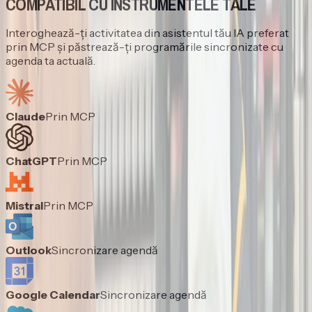
COMPATIBIL CU INSTRUMENTELE TALE
Interoghează-ți activitatea din asistentul tău IA preferat
prin MCP și păstrează-ți programările sincronizate cu
agenda ta actuală.
Claude
Prin MCP
ChatGPT
Prin MCP
Mistral
Prin MCP
Outlook
Sincronizare agendă
Google Calendar
Sincronizare agendă