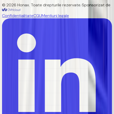
©
2026
Honax
.
Toate drepturile rezervate.
·
Sponsorizat de
Confidențialitate
CGU
Mențiuni legale