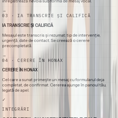
înregistrează nevoia sub formă de mesaj vocal.
→
0
3
·
IA TRANSCRIE ȘI CALIFICĂ
IA TRANSCRIE ȘI CALIFICĂ
Mesajul este transcris și rezumat: tip de intervenție,
urgență, date de contact. Se creează o cerere
precompletată.
→
0
4
·
CERERE ÎN HONAX
CERERE ÎN HONAX
Cel care a sunat primește un mesaj cu formularul deja
completat, de confirmat. Cererea ajunge în panoul tău,
legată de apel.
✓
INTEGRĂRI