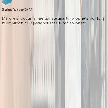
Salesforce
CRM
Mărcile și logourile menționate aparțin proprietarilor lor și
nu implică niciun parteneriat sau vreo aprobare.