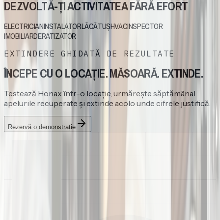
DEZVOLTĂ-ȚI ACTIVITATEA
FĂRĂ EFORT
ELECTRICIAN
INSTALATOR
LĂCĂTUȘ
HVAC
INSPECTOR
IMOBILIAR
DERATIZATOR
EXTINDERE GHIDATĂ DE REZULTATE
ÎNCEPE CU O LOCAȚIE.
MĂSOARĂ. EXTINDE.
Testează Honax într-o locație, urmărește săptămânal
apelurile recuperate și extinde acolo unde cifrele justifică.
Rezervă o demonstrație