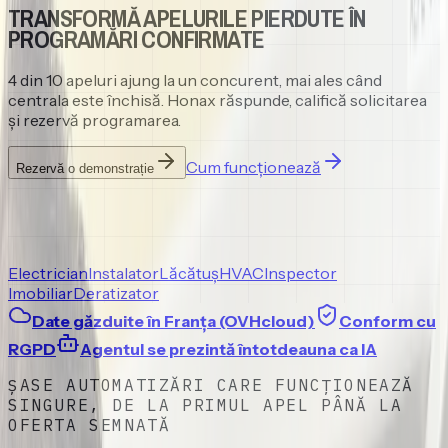
TRANSFORMĂ APELURILE PIERDUTE ÎN
PROGRAMĂRI CONFIRMATE
4 din 10 apeluri ajung la un concurent, mai ales când
centrala este închisă. Honax răspunde, califică solicitarea
și rezervă programarea.
Cum funcționează
Rezervă o demonstrație
Electrician
Instalator
Lăcătuș
HVAC
Inspector
Imobiliar
Deratizator
Date găzduite în Franța (OVHcloud)
Conform cu
RGPD
Agentul se prezintă întotdeauna ca IA
ȘASE AUTOMATIZĂRI CARE FUNCȚIONEAZĂ
SINGURE, DE LA PRIMUL APEL PÂNĂ LA
OFERTA SEMNATĂ