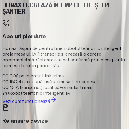
HONAX LUCREAZĂ ÎN TIMP CE TU EȘTI PE
ȘANTIER
Apeluri pierdute
Honax răspunde pentru tine: robotul telefonic inteligent
preia mesajul, IA îl transcrie și creează o cerere
precompletată. Cel care a sunat confirmă prin mesaj, iar tu
primești totul în panoul tău.
00:00
Apel pierdut
Link trimis
00:18
Cel care sună lasă un mesaj
Link accesat
00:42
IA transcrie și califică
Formular trimis
24/7
Robot telefonic inteligent · IA
Vezi cum funcționează
Relansare devize