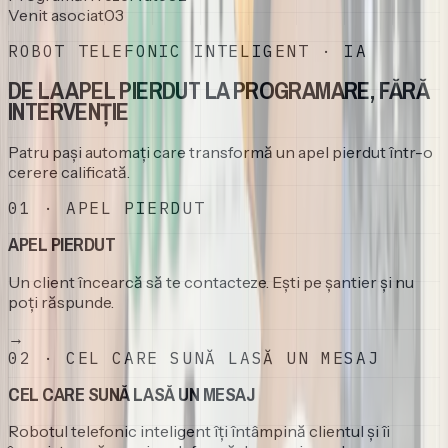
Venit asociat
0
3
ROBOT TELEFONIC INTELIGENT · IA
DE LA APEL PIERDUT LA PROGRAMARE, FĂRĂ
INTERVENȚIE
Patru pași automați care transformă un apel pierdut într-o
cerere calificată.
0
1
·
APEL PIERDUT
APEL PIERDUT
Un client încearcă să te contacteze. Ești pe șantier și nu
poți răspunde.
→
0
2
·
CEL CARE SUNĂ LASĂ UN MESAJ
CEL CARE SUNĂ LASĂ UN MESAJ
Robotul telefonic inteligent îți întâmpină clientul și îi